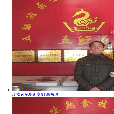
现捞卤菜培训案例-高东华