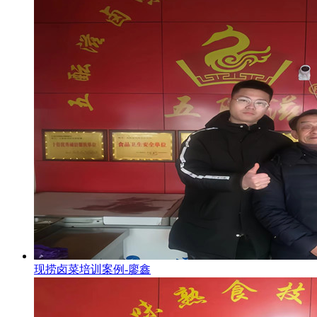
现捞卤菜培训案例-廖鑫