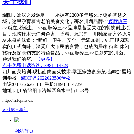
关于我们
绵阳，蜀汉之发源地，一座拥有2200多年悠久历史的智慧之
城，这里孕育着古老的美食文化，著名川卤品牌<<
卤脖凉三
>>就在此诞生。 <<卤脖凉三>>品牌是备受关注的餐饮创业项
目，现捞技术无任何色素、香精、添加剂，用独家配方还原食
材本身的味道：“新鲜、卫生、安全、无添加剂，纯正现卤现
卖的川式卤味，深受广大市民的喜爱，也成为居家.待客.休闲.
旅行及探亲访友的特色食品，<<卤脖凉三>>是新式的川卤。
通过我们的努...
【更多】
点击免费电话咨询:18981114729
四川卤菜培训-现捞卤肉卤菜技术-学正宗熟食凉菜-卤味加盟培
训学校
蜀ICP备2022023500号-2
电话:0816-2626118 手机:18981114729
地址:四川省绵阳市涪城区高水中街11-3号
http://m.lcjmw.cn/
卤脖凉三总部
网站首页