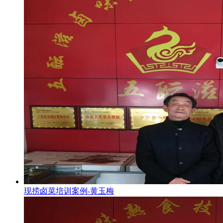
现捞卤菜培训案例-黄玉梅