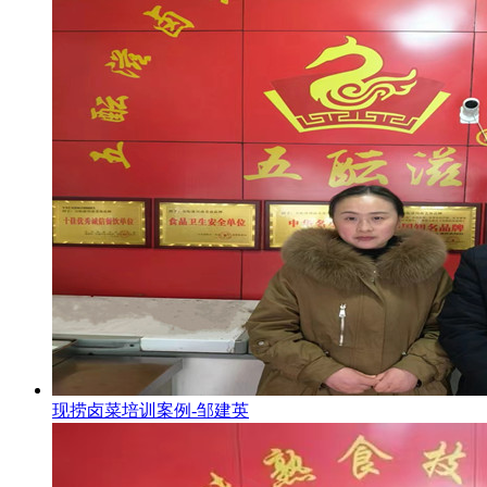
现捞卤菜培训案例-邹建英