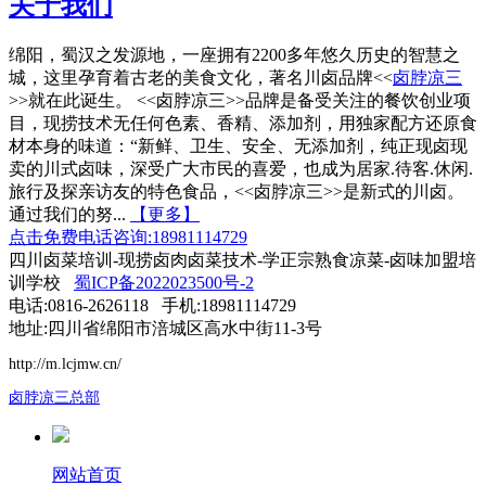
关于我们
绵阳，蜀汉之发源地，一座拥有2200多年悠久历史的智慧之
城，这里孕育着古老的美食文化，著名川卤品牌<<
卤脖凉三
>>就在此诞生。 <<卤脖凉三>>品牌是备受关注的餐饮创业项
目，现捞技术无任何色素、香精、添加剂，用独家配方还原食
材本身的味道：“新鲜、卫生、安全、无添加剂，纯正现卤现
卖的川式卤味，深受广大市民的喜爱，也成为居家.待客.休闲.
旅行及探亲访友的特色食品，<<卤脖凉三>>是新式的川卤。
通过我们的努...
【更多】
点击免费电话咨询:18981114729
四川卤菜培训-现捞卤肉卤菜技术-学正宗熟食凉菜-卤味加盟培
训学校
蜀ICP备2022023500号-2
电话:0816-2626118 手机:18981114729
地址:四川省绵阳市涪城区高水中街11-3号
http://m.lcjmw.cn/
卤脖凉三总部
网站首页