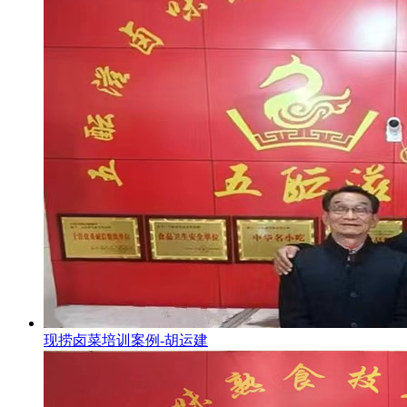
现捞卤菜培训案例-胡运建