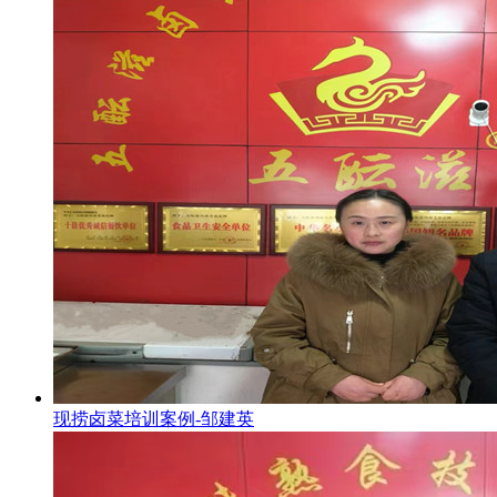
现捞卤菜培训案例-邹建英