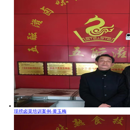
现捞卤菜培训案例-黄玉梅