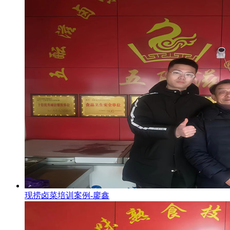
现捞卤菜培训案例-廖鑫