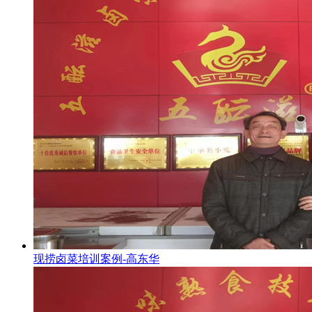
现捞卤菜培训案例-高东华